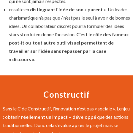
qui ne sont jamais respectés.
ensuite en
distinguant l’idée de son « parent »
. Un leader
charismatique n’a pas que / n’est pas le seul à avoir de bonnes
idées. Un collaborateur discret pourra formuler des idées
stars si on lui en donne l’occasion.
C’est le rôle des fameux
post-it ou tout autre outil visuel permettant de
travailler sur l’idée sans repasser par la case
« discours ».
Constructif
Sans le C de Constructif, l’innovation n’est pas « sociale ». L’enjeu
: obtenir
réellement un impact + développé
que des actions
traditionnelles. Donc cela s’évalue
après
le projet mais se