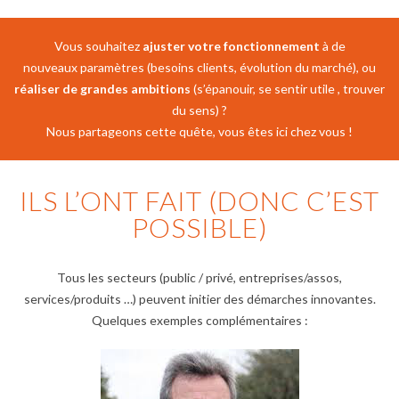
Vous souhaitez
ajuster votre fonctionnement
à de
nouveaux paramètres (besoins clients, évolution du marché), ou
réaliser de grandes ambitions
(s’épanouir, se sentir utile , trouver
du sens) ?
Nous partageons cette quête, vous êtes ici chez vous !
ILS L’ONT FAIT (DONC C’EST
POSSIBLE)
Tous les secteurs (public / privé, entreprises/assos,
services/produits …) peuvent initier des démarches innovantes.
Quelques exemples complémentaires :