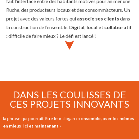
fait l’interface entre des habitants motivés pour animer une
Ruche, des producteurs locaux et des consomm’acteurs. Un
projet avec des valeurs fortes qui
associe ses clients
dans
la construction de l’ensemble.
Digital, local et collaboratif
:
difficile de faire mieux ? Le défi est lancé !
DANS LES COULISSES DE
CES PROJETS INNOVANTS
la phrase qui pourrait être leur slogan : «
ensemble, oser les mêmes
en mieux, ici et maintenant
»